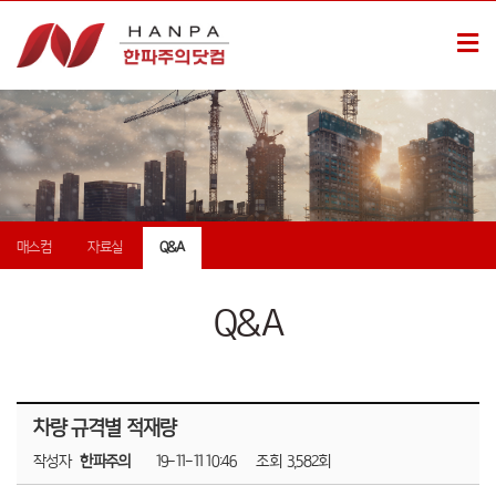
매스컴
자료실
Q&A
Q&A
차량 규격별 적재량
작성자
한파주의
19-11-11 10:46
조회
3,582회