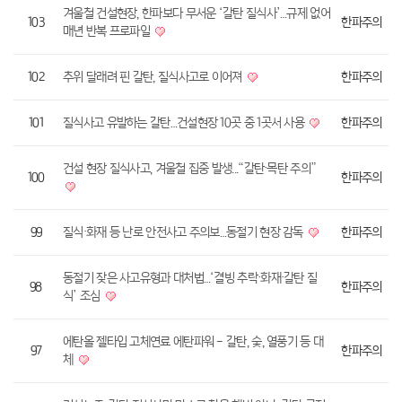
겨울철 건설현장, 한파보다 무서운 ‘갈탄 질식사’…규제 없어
103
한파주의
매년 반복 프로파일
102
추위 달래려 핀 갈탄, 질식사고로 이어져
한파주의
101
질식사고 유발하는 갈탄…건설현장 10곳 중 1곳서 사용
한파주의
건설 현장 질식사고, 겨울철 집중 발생...“갈탄·목탄 주의”
100
한파주의
99
질식·화재 등 난로 안전사고 주의보…동절기 현장 감독
한파주의
동절기 잦은 사고유형과 대처법…‘결빙 추락·화재·갈탄 질
98
한파주의
식’ 조심
에탄올 젤타입 고체연료 에탄파워 - 갈탄, 숯, 열풍기 등 대
97
한파주의
체