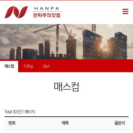
매스컴
자료실
Q&A
매스컴
Total 103건
1 페이지
번호
제목
글쓴이