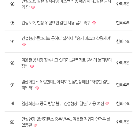
건설노조, 갈탄 질식사망 마스크 착용 해법 아냐...갈탄 금지
96
한파주의
가 답
95
건설노조, 현장 위험요인 갈탄 사용 금지 촉구
한파주의
건설현장 콘크리트 굳히다 질식사…"송기 마스크 착용해야"
94
한파주의
겨울철 공사장 질식사고 잇따라…콘크리트 굳히려 불피우다
93
한파주의
참변
일산화탄소 위험한데... 아직도 건설현장에선 "저렴한 갈탄
92
한파주의
피워라"
91
일산화탄소 중독 빈발 불구 건설현장 ‘갈탄’ 사용 여전
한파주의
건설현장 일산화탄소 중독 반복… 겨울철 작업자 안전은 살
90
한파주의
얼음판