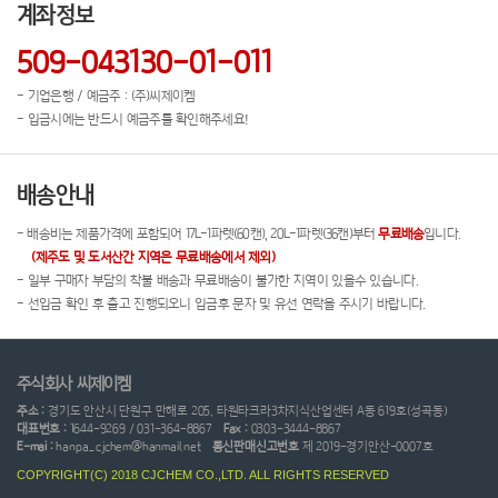
계좌정보
509-043130-01-011
- 기업은행 / 예금주 : (주)씨제이켐
- 입금시에는 반드시 예금주를 확인해주세요!
배송안내
- 배송비는 제품가격에 포함되어 17L-1파렛(60캔), 20L-1파렛(36캔)부터
무료배송
입니다.
(제주도 및 도서산간 지역은 무료배송에서 제외)
- 일부 구매자 부담의 착불 배송과 무료배송이 불가한 지역이 있을수 있습니다.
- 선입금 확인 후 출고 진행되오니 입금후 문자 및 유선 연락을 주시기 바랍니다.
주식회사 씨제이켐
주소 :
경기도 안산시 단원구 만해로 205, 타원타크라3차지식산업센터 A동 619호(성곡동)
대표번호 :
1644-9269 / 031-364-8867
Fax :
0303-3444-8867
E-mai :
hanpa_cjchem@hanmail.net
통신판매신고번호
제 2019-경기안산-0007호
COPYRIGHT(C) 2018 CJCHEM CO.,LTD. ALL RIGHTS RESERVED