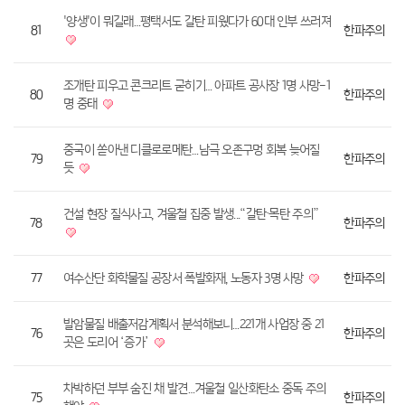
'양생'이 뭐길래…평택서도 갈탄 피웠다가 60대 인부 쓰러져
81
한파주의
조개탄 피우고 콘크리트 굳히기… 아파트 공사장 1명 사망-1
80
한파주의
명 중태
중국이 쏟아낸 디클로로메탄…남극 오존구멍 회복 늦어질
79
한파주의
듯
건설 현장 질식사고, 겨울철 집중 발생...“갈탄·목탄 주의”
78
한파주의
77
여수산단 화학물질 공장서 폭발화재, 노동자 3명 사망
한파주의
발암물질 배출저감계획서 분석해보니…221개 사업장 중 21
76
한파주의
곳은 도리어 ‘증가’
차박하던 부부 숨진 채 발견…겨울철 일산화탄소 중독 주의
75
한파주의