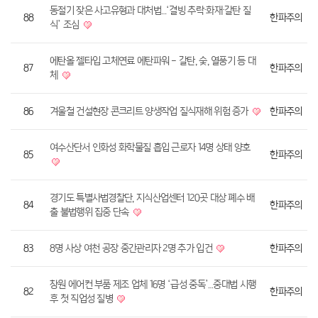
동절기 잦은 사고유형과 대처법…‘결빙 추락·화재·갈탄 질
88
한파주의
식’ 조심
에탄올 젤타입 고체연료 에탄파워 - 갈탄, 숯, 열풍기 등 대
87
한파주의
체
86
겨울철 건설현장 콘크리트 양생작업 질식재해 위험 증가
한파주의
여수산단서 인화성 화학물질 흡입 근로자 14명 상태 양호
85
한파주의
경기도 특별사법경찰단, 지식산업센터 120곳 대상 폐수 배
84
한파주의
출 불법행위 집중 단속
83
8명 사상 여천 공장 중간관리자 2명 추가 입건
한파주의
창원 에어컨 부품 제조 업체 16명 ‘급성 중독’…중대법 시행
82
한파주의
후 첫 직업성 질병