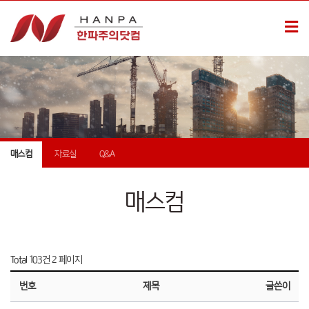
매스컴
자료실
Q&A
매스컴
Total 103건
2 페이지
번호
제목
글쓴이