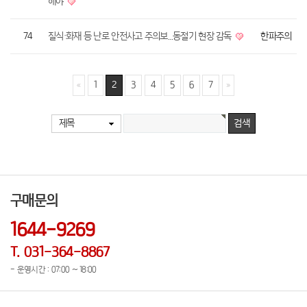
해야
74
질식·화재 등 난로 안전사고 주의보…동절기 현장 감독
한파주의
1
2
3
4
5
6
7
제목
구매문의
1644-9269
T. 031-364-8867
- 운영시간 : 07:00 ~ 18:00