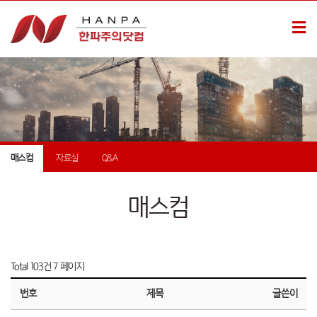
매스컴
자료실
Q&A
매스컴
Total 103건
7 페이지
번호
제목
글쓴이