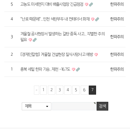
5
고농도 미세먼지 대비 배출사업장 긴급점검
한파주의
4
"난로 때문에"…인천 석탄부두 내 컨테이너 화재
한파주의
겨울철 공사현장서 발생하는 갈탄 중독 사고... 각별한 주의
3
한파주의
필요
2
[경제인칼럼] 겨울철 건설현장 질식사망사고 예방
한파주의
1
충북 세밑 한파 기승…제천 -16.7도
한파주의
1
2
3
4
5
6
7
제목