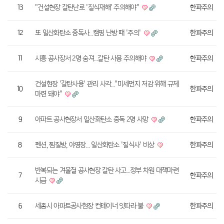
13
"건설현장 갈탄난로 '질식재해' 주의해야"
한파주의
12
또 일산화탄소 중독사…캠핑 난방 때 '주의'
한파주의
11
시흥 공사장서 2명 숨져…갈탄 사용 주의해야
한파주의
건설현장 '갈탄사용' 관리 사각…"미세먼지 저감 위해 규제
10
한파주의
마련 돼야"
9
아파트 공사현장서 일산화탄소 중독 2명 사망
한파주의
8
펜션, 찜질방, 야영장… 일산화탄소 '질식사' 비상
한파주의
반복되는 겨울철 공사현장 갈탄 사고…정부 차원 대책마련
7
한파주의
시급
6
세종시 아파트공사현장 컨테이너 잇따라 불
한파주의