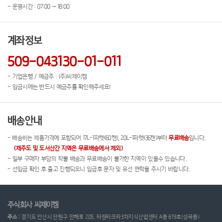
- 운영시간 : 07:00 ~ 18:00
계좌정보
509-043130-01-011
- 기업은행 / 예금주 : (주)씨제이켐
- 입금시에는 반드시 예금주를 확인해주세요!
배송안내
- 배송비는 제품가격에 포함되어 17L-1파렛(60캔), 20L-1파렛(36캔)부터
무료배송
입니다.
(제주도 및 도서산간 지역은 무료배송에서 제외)
- 일부 구매자 부담의 착불 배송과 무료배송이 불가한 지역이 있을수 있습니다.
- 선입금 확인 후 출고 진행되오니 입금후 문자 및 유선 연락을 주시기 바랍니다.
주식회사 씨제이켐
주소 :
경기도 안산시 단원구 만해로 205, 타원타크라3차지식산업센터 A동 619호(성곡동)