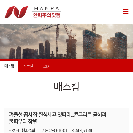
매스컴
자료실
Q&A
매스컴
겨울철 공사장 질식사고 잇따라…콘크리트 굳히려
불피우다 참변
작성자
한파주의
23-02-06 10:01
조회
4,630회