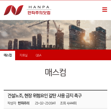
매스컴
자료실
Q&A
매스컴
건설노조, 현장 위험요인 갈탄 사용 금지 촉구
작성자
한파주의
23-02-23 09:41
조회
4,444회