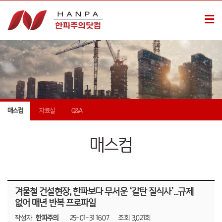
매스컴
자료실
Q&A
매스컴
겨울철 건설현장, 한파보다 무서운 ‘갈탄 질식사’…규제
없어 매년 반복 프로파일
작성자
한파주의
25-01-31 16:07
조회
3,021회