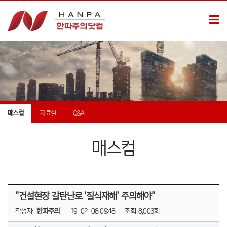
매스컴
자료실
Q&A
매스컴
"건설현장 갈탄난로 '질식재해' 주의해야"
작성자
한파주의
19-02-08 09:48
조회
8,003회