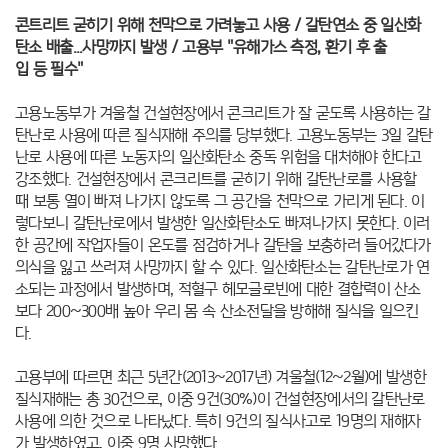
콘트리트 굳히기 위해 천막으로 가려놓고 사용 /
갈탄연소 중 일산화
탄소 배출...사망까지 발생 /
고용부 "유해가스 측정, 환기 후 출
입 등 필수"
고용노동부가 겨울철 건설현장에서 콘크리트가 잘 굳도록 사용하는 갈
탄난로 사용에 따른 질식재해 주의를 당부했다.
고용노동부는 3일 갈탄
난로 사용에 따른 노동자의 일산화탄소 중독 위험을 대처해야 한다고
강조했다.
건설현장에서 콘크리트를 굳히기 위해 갈탄난로를 사용할
때 보통 열이 빠져 나가지 않도록 그 공간을 천막으로 가리게 된다. 이
렇다보니 갈탄난로에서 발생한 일산화탄소도 빠져나가지 못한다. 이러
한 공간에 작업자들이 온도를 점검하거나 갈탄을 보충하러 들어갔다가
의식을 잃고 쓰러져 사망까지 할 수 있다.
일산화탄소는 갈탄난로가 연
소되는 과정에서 발생하며, 적혈구 헤모글로빈에 대한 결합력이 산소
보다 200~300배 높아 우리 몸 속 산소전달을 방해해 질식을 일으킨
다.
고용부에 따르면 최근 5년간(2013~2017년) 겨울철(12~2월)에 발생한
질식재해는 총 30건으로, 이중 9건(30%)이 건설현장에서의 갈탄난로
사용에 의한 것으로 나타났다. 특히 9건의 질식사고로 19명의 재해자
가 발생하였고, 이중 9명 사망했다.