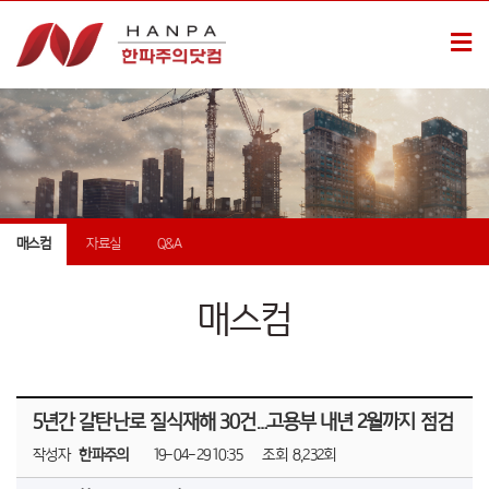
매스컴
자료실
Q&A
매스컴
5년간 갈탄난로 질식재해 30건…고용부 내년 2월까지 점검
작성자
한파주의
19-04-29 10:35
조회
8,232회