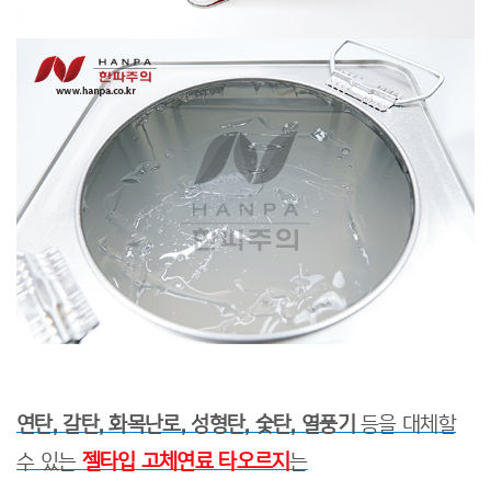
​연탄, 갈탄, 화목난로, 성형탄, 숯탄, 열풍기
등을 대체할
수 있는
젤타입 고체연료 타오르지
는