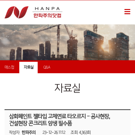
매스컴
자료실
Q&A
자료실
삼화페인트 젤타입 고체연료 타오르지 - 공사현장,
건설현장 콘크리트 양생 필수품
작성자
한파주의
23-12-26 11:12
조회
4,363회