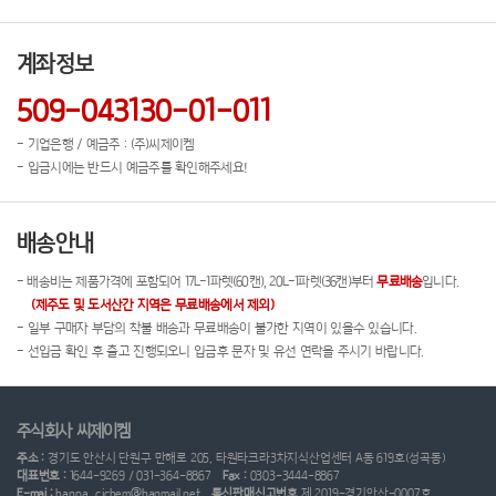
계좌정보
509-043130-01-011
- 기업은행 / 예금주 : (주)씨제이켐
- 입금시에는 반드시 예금주를 확인해주세요!
배송안내
- 배송비는 제품가격에 포함되어 17L-1파렛(60캔), 20L-1파렛(36캔)부터
무료배송
입니다.
(제주도 및 도서산간 지역은 무료배송에서 제외)
- 일부 구매자 부담의 착불 배송과 무료배송이 불가한 지역이 있을수 있습니다.
- 선입금 확인 후 출고 진행되오니 입금후 문자 및 유선 연락을 주시기 바랍니다.
주식회사 씨제이켐
주소 :
경기도 안산시 단원구 만해로 205, 타원타크라3차지식산업센터 A동 619호(성곡동)
대표번호 :
1644-9269 / 031-364-8867
Fax :
0303-3444-8867
E-mai :
hanpa_cjchem@hanmail.net
통신판매신고번호
제 2019-경기안산-0007호