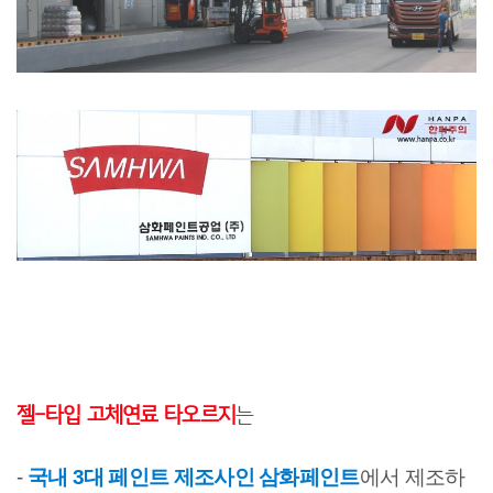
젤-타입 고체연료 타오르지
는
-
국내 3대 페인트 제조사인 삼화페인트
에서 제조하