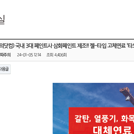
실
의닷컴) 국내 3대 페인트사 삼화페인트 제조!! 젤-타입 고체연료 '타
한파주의
24-01-05 12:14
조회
4,406회
다음글