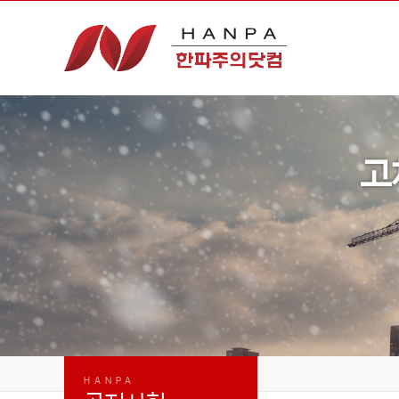
고
HANPA