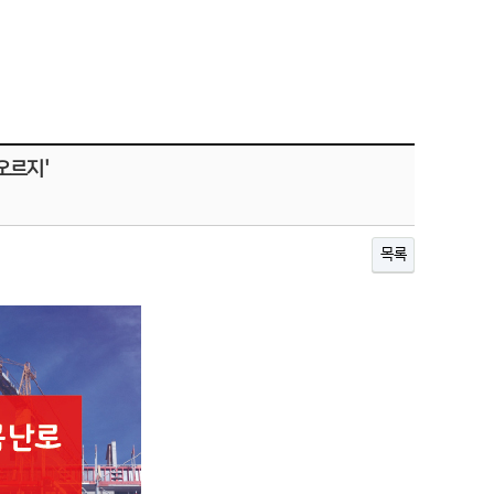
오르지'
목록