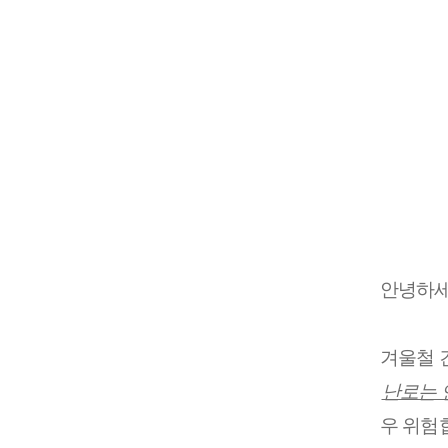
안녕하세
겨울철 
난로는 
우 위험